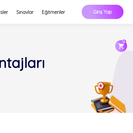
Giriş Yap
sler
Sınavlar
Eğitmenler
0
tajları